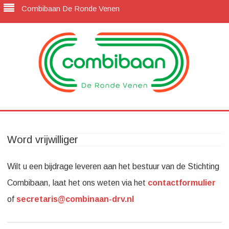
Combibaan De Ronde Venen
Combibaan-drv
Van droom naar realiteit
Skip
to
content
Word vrijwilliger
Wilt u een bijdrage leveren aan het bestuur van de Stichting
Combibaan, laat het ons weten via het
contactformulier
of
secretaris@combinaan-drv.nl